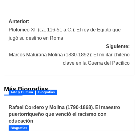
Navegación
Anterior:
Ptolomeo XII (ca. 116-51 a.C.): El rey de Egipto que
de
jugó su destino en Roma
entradas
Siguiente:
Marcos Maturana Molina (1830-1892): El militar chileno
clave en la Guerra del Pacífico
Más Biografías
Arte y Cultura
Biografías
Rafael Cordero y Molina (1790-1868). El maestro
puertorriqueño que venció el racismo con
educación
Biografías