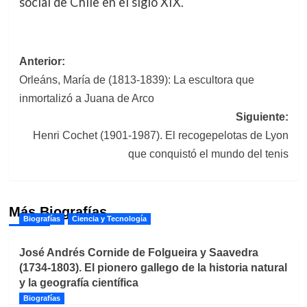
social de Chile en el siglo XIX.
Navegación
Anterior:
Orleáns, María de (1813-1839): La escultora que
de
inmortalizó a Juana de Arco
entradas
Siguiente:
Henri Cochet (1901-1987). El recogepelotas de Lyon
que conquistó el mundo del tenis
Más Biografías
Biografías
Ciencia y Tecnología
José Andrés Cornide de Folgueira y Saavedra
(1734-1803). El pionero gallego de la historia natural
y la geografía científica
Biografías