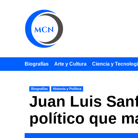
Saltar
al
contenido
Biografías
Arte y Cultura
Ciencia y Tecnolog
Biografías
Historia y Política
Juan Luis Sanf
político que ma