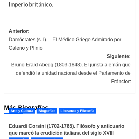
Imperio británico.
Navegación
Anterior:
Damócrates (s. I). – El Médico Griego Admirado por
de
Galeno y Plinio
entradas
Siguiente:
Bruno Erard Abegg (1803-1848). El jurista alemán que
defendió la unidad nacional desde el Parlamento de
Fráncfort
Más Biografías
Arte y Cultura
Biografías
Literatura y Filosofía
Eduardi Corsini (1702-1765). Filósofo y anticuario
que marcó la erudición italiana del siglo XVIII