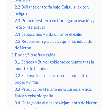
2.2
Brillante oratoria bajo Calígula: éxito y
peligro
2.3
Primer destierro en Córcega: acusación y
retiro intelectual
2.4
Esposa, hijo y vida durante el exilio
2.5
Reaparición gracias a Agripina: educador
de Nerón
3
Poder, filosofía y caída
3.1
Séneca y Burro: gobierno conjunto tras la
muerte de Claudio
3.2
El filósofo en la corte: equilibrio entre
poder y virtud
3.3
Producción literaria en la cúspide: ética,
física y epistolografía
3.4
De la gloria al ocaso: alejamiento de Nerón