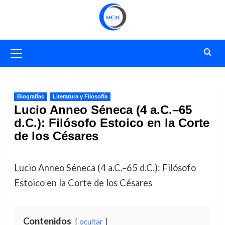
Saltar
al
contenido
Menú
primario
Biografías
Literatura y Filosofía
Lucio Anneo Séneca (4 a.C.–65
d.C.): Filósofo Estoico en la Corte
de los Césares
Lucio Anneo Séneca (4 a.C.–65 d.C.): Filósofo
Estoico en la Corte de los Césares
Contenidos
ocultar