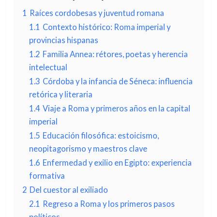
1
Raíces cordobesas y juventud romana
1.1
Contexto histórico: Roma imperial y
provincias hispanas
1.2
Familia Annea: rétores, poetas y herencia
intelectual
1.3
Córdoba y la infancia de Séneca: influencia
retórica y literaria
1.4
Viaje a Roma y primeros años en la capital
imperial
1.5
Educación filosófica: estoicismo,
neopitagorismo y maestros clave
1.6
Enfermedad y exilio en Egipto: experiencia
formativa
2
Del cuestor al exiliado
2.1
Regreso a Roma y los primeros pasos
políticos