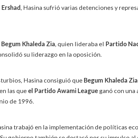
e
Ershad
, Hasina sufrió varias detenciones y repres
n
Begum Khaleda Zia
, quien lideraba el
Partido Nac
nsolidó su liderazgo en la oposición.
isturbios, Hasina consiguió que
Begum Khaleda Zia
en las que
el Partido Awami League
ganó con una a
unio de 1996.
sina trabajó en la implementación de políticas eco
 Su gobierno también se destacó por su impulso al d