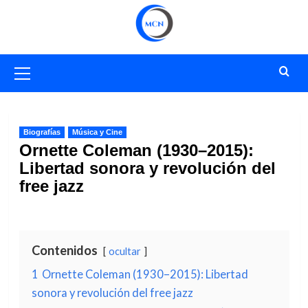
Saltar
al
contenido
Menú
primario
Biografías
Música y Cine
Ornette Coleman (1930–2015):
Libertad sonora y revolución del
free jazz
Contenidos
ocultar
1
Ornette Coleman (1930–2015): Libertad
sonora y revolución del free jazz