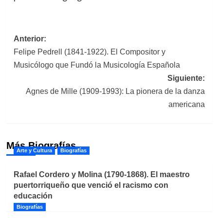
Navegación
Anterior:
Felipe Pedrell (1841-1922). El Compositor y
de
Musicólogo que Fundó la Musicología Española
entradas
Siguiente:
Agnes de Mille (1909-1993): La pionera de la danza
americana
Más Biografías
Arte y Cultura
Biografías
Rafael Cordero y Molina (1790-1868). El maestro
puertorriqueño que venció el racismo con
educación
Biografías