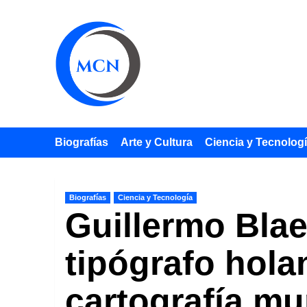
Saltar
al
contenido
Biografías
Arte y Cultura
Ciencia y Tecnolog
Biografías
Ciencia y Tecnología
Guillermo Blae
tipógrafo hola
cartografía mu