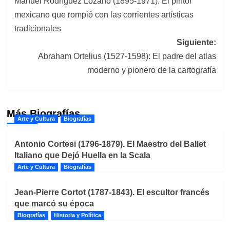
Manuel Rodríguez Lozano (1895-1971): El pintor
de
mexicano que rompió con las corrientes artísticas
entradas
tradicionales
Siguiente:
Abraham Ortelius (1527-1598): El padre del atlas
moderno y pionero de la cartografía
Más Biografías
Arte y Cultura
Biografías
Antonio Cortesi (1796-1879). El Maestro del Ballet
Italiano que Dejó Huella en la Scala
Arte y Cultura
Biografías
Jean-Pierre Cortot (1787-1843). El escultor francés
que marcó su época
Biografías
Historia y Política