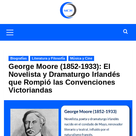
Saltar
al
contenido
Menú
primario
Biografías
Literatura y Filosofía
Música y Cine
George Moore (1852-1933): El
Novelista y Dramaturgo Irlandés
que Rompió las Convenciones
Victoriandas