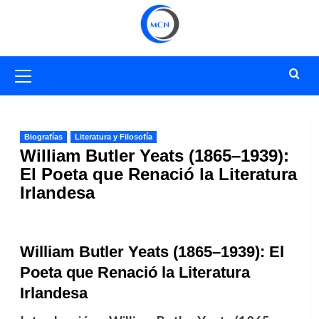
Saltar
al
contenido
Menú
primario
Biografías
Literatura y Filosofía
William Butler Yeats (1865–1939):
El Poeta que Renació la Literatura
Irlandesa
William Butler Yeats (1865–1939): El
Poeta que Renació la Literatura
Irlandesa