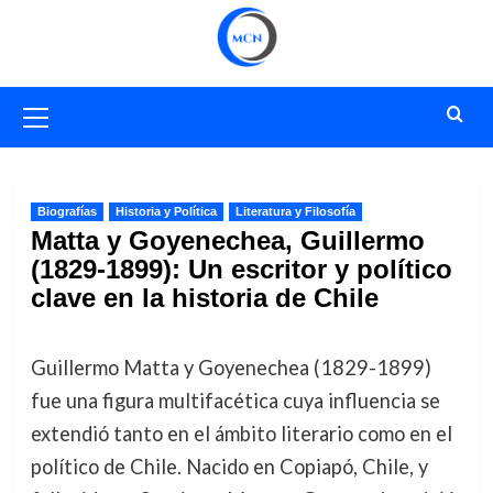
Saltar
al
contenido
Menú
primario
Biografías
Historia y Política
Literatura y Filosofía
Matta y Goyenechea, Guillermo
(1829-1899): Un escritor y político
clave en la historia de Chile
Guillermo Matta y Goyenechea (1829-1899)
fue una figura multifacética cuya influencia se
extendió tanto en el ámbito literario como en el
político de Chile. Nacido en Copiapó, Chile, y