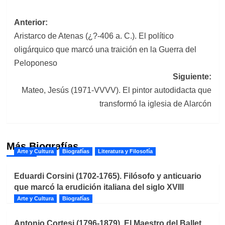
Navegación
Anterior:
Aristarco de Atenas (¿?-406 a. C.). El político
de
oligárquico que marcó una traición en la Guerra del
entradas
Peloponeso
Siguiente:
Mateo, Jesús (1971-VVVV). El pintor autodidacta que
transformó la iglesia de Alarcón
Más Biografías
Arte y Cultura
Biografías
Literatura y Filosofía
Eduardi Corsini (1702-1765). Filósofo y anticuario
que marcó la erudición italiana del siglo XVIII
Arte y Cultura
Biografías
Antonio Cortesi (1796-1879). El Maestro del Ballet