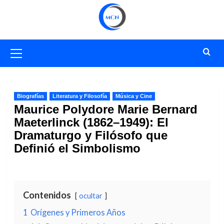
Saltar
al
contenido
Menú
primario
Biografías
Literatura y Filosofía
Música y Cine
Maurice Polydore Marie Bernard
Maeterlinck (1862–1949): El
Dramaturgo y Filósofo que
Definió el Simbolismo
Contenidos
ocultar
1
Orígenes y Primeros Años