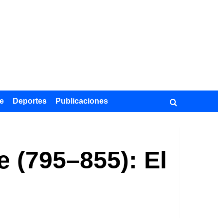
e
Deportes
Publicaciones
e (795–855): El