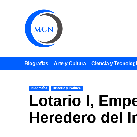
Saltar
al
contenido
Biografías
Arte y Cultura
Ciencia y Tecnolog
Biografías
Historia y Política
Lotario I, Emp
Heredero del I