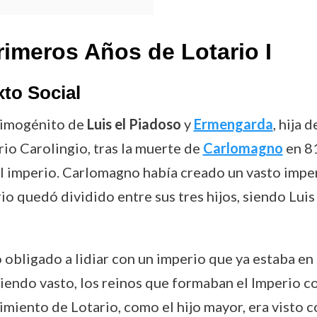
rimeros Años de Lotario I
to Social
primogénito de
Luis el Piadoso
y
Ermengarda
, hija 
io Carolingio, tras la muerte de
Carlomagno
en 81
del imperio. Carlomagno había creado un vasto imp
rio quedó dividido entre sus tres hijos, siendo Lui
 obligado a lidiar con un imperio que ya estaba en
 siendo vasto, los reinos que formaban el Imperio
imiento de Lotario, como el hijo mayor, era visto 