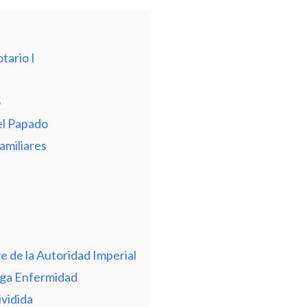
tario I
l
o
 el Papado
Familiares
e de la Autoridad Imperial
arga Enfermidad
ividida