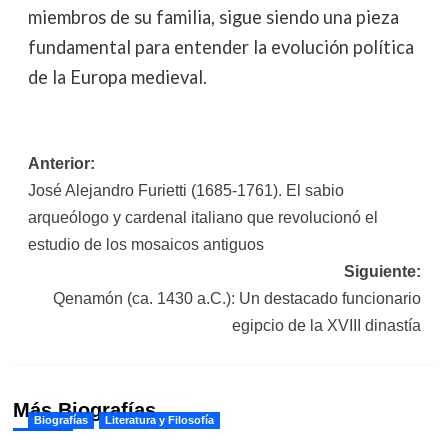
miembros de su familia, sigue siendo una pieza
fundamental para entender la evolución política
de la Europa medieval.
Navegación
Anterior:
José Alejandro Furietti (1685-1761). El sabio
de
arqueólogo y cardenal italiano que revolucionó el
entradas
estudio de los mosaicos antiguos
Siguiente:
Qenamón (ca. 1430 a.C.): Un destacado funcionario
egipcio de la XVIII dinastía
Más Biografías
Biografías
Literatura y Filosofía