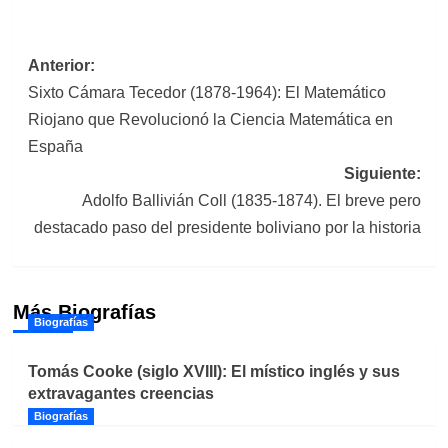
Navegación
Anterior:
Sixto Cámara Tecedor (1878-1964): El Matemático
de
Riojano que Revolucionó la Ciencia Matemática en
entradas
España
Siguiente:
Adolfo Ballivián Coll (1835-1874). El breve pero
destacado paso del presidente boliviano por la historia
Más Biografías
Biografías
Tomás Cooke (siglo XVIII): El místico inglés y sus
extravagantes creencias
Biografías