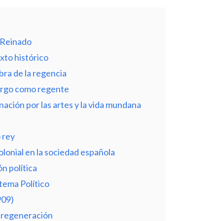
 Reinado
xto histórico
bra de la regencia
burgo como regente
inación por las artes y la vida mundana
 rey
olonial en la sociedad española
n política
stema Político
909)
de regeneración