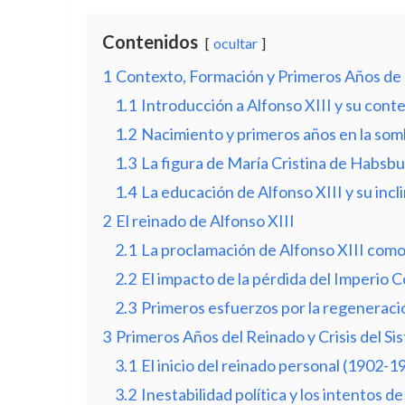
Contenidos
ocultar
1
Contexto, Formación y Primeros Años de
1.1
Introducción a Alfonso XIII y su conte
1.2
Nacimiento y primeros años en la som
1.3
La figura de María Cristina de Habs
1.4
La educación de Alfonso XIII y su incl
2
El reinado de Alfonso XIII
2.1
La proclamación de Alfonso XIII como
2.2
El impacto de la pérdida del Imperio C
2.3
Primeros esfuerzos por la regeneració
3
Primeros Años del Reinado y Crisis del Si
3.1
El inicio del reinado personal (1902-1
3.2
Inestabilidad política y los intentos 