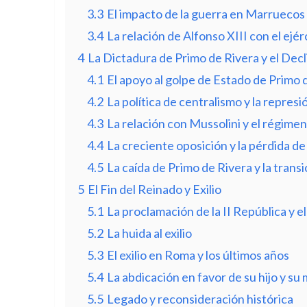
3.3
El impacto de la guerra en Marruecos
3.4
La relación de Alfonso XIII con el ejérc
4
La Dictadura de Primo de Rivera y el Dec
4.1
El apoyo al golpe de Estado de Primo 
4.2
La política de centralismo y la represi
4.3
La relación con Mussolini y el régimen
4.4
La creciente oposición y la pérdida d
4.5
La caída de Primo de Rivera y la trans
5
El Fin del Reinado y Exilio
5.1
La proclamación de la II República y el
5.2
La huida al exilio
5.3
El exilio en Roma y los últimos años
5.4
La abdicación en favor de su hijo y su
5.5
Legado y reconsideración histórica