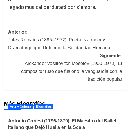
legado musical perdurará por siempre.
Navegación
Anterior:
Jules Romains (1885–1972): Poeta, Narrador y
de
Dramaturgo que Defendió la Solidaridad Humana
entradas
Siguiente:
Alexander Vasilievitch Mosolov (1900-1973). El
compositor ruso que fusionó la vanguardia con la
tradición popular
Más Biografías
Arte y Cultura
Biografías
Antonio Cortesi (1796-1879). El Maestro del Ballet
Italiano que Dejó Huella en la Scala