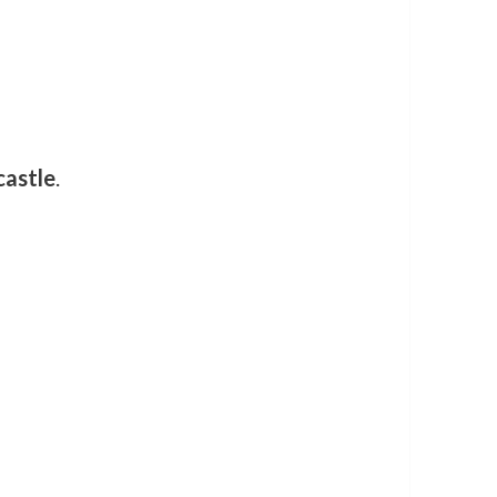
astle
.