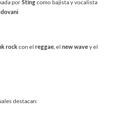
rmada por
Sting
como bajista y vocalista
adovani
nk rock
con el
reggae
, el
new wave
y el
uales destacan: