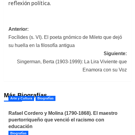
reflexión política.
Navegación
Anterior:
Focílides (s. VI). El poeta gnómico de Mileto que dejó
de
su huella en la filosofía antigua
entradas
Siguiente:
Singerman, Berta (1903-1999): La Lira Viviente que
Enamora con su Voz
Más Biografías
Arte y Cultura
Biografías
Rafael Cordero y Molina (1790-1868). El maestro
puertorriqueño que venció el racismo con
educación
Biografías