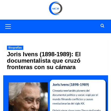
Saltar
al
contenido
Menú
primario
Biografías
Joris Ivens (1898-1989): El
documentalista que cruzó
fronteras con su cámara