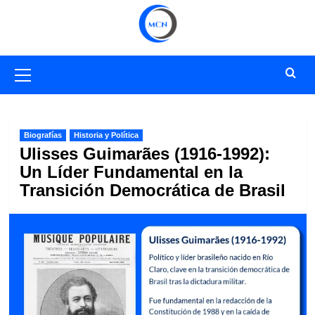
Saltar
al
contenido
Menú
primario
Biografías
Historia y Política
Ulisses Guimarães (1916-1992):
Un Líder Fundamental en la
Transición Democrática de Brasil