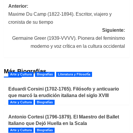
Navegación
Anterior:
Maxime Du Camp (1822-1894). Escritor, viajero y
de
cronista de su tiempo
entradas
Siguiente:
Germaine Greer (1939-VVVV). Pionera del feminismo
moderno y voz crítica en la cultura occidental
Más Biografías
Arte y Cultura
Biografías
Literatura y Filosofía
Eduardi Corsini (1702-1765). Filósofo y anticuario
que marcó la erudición italiana del siglo XVIII
Arte y Cultura
Biografías
Antonio Cortesi (1796-1879). El Maestro del Ballet
Italiano que Dejó Huella en la Scala
Arte y Cultura
Biografías