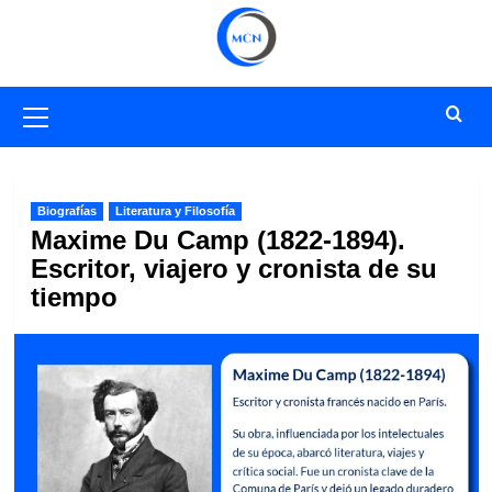
Saltar
al
contenido
Menú
primario
Biografías
Literatura y Filosofía
Maxime Du Camp (1822-1894).
Escritor, viajero y cronista de su
tiempo