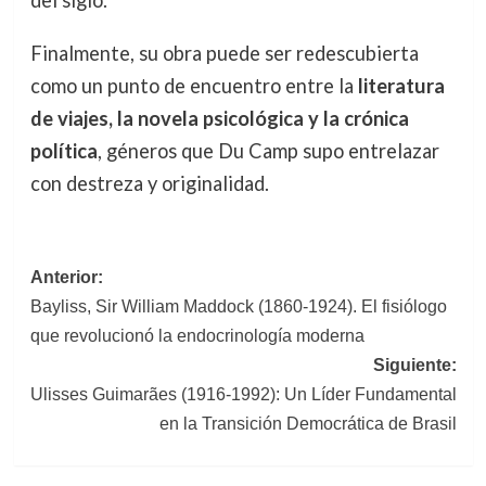
del siglo.
Finalmente, su obra puede ser redescubierta
como un punto de encuentro entre la
literatura
de viajes, la novela psicológica y la crónica
política
, géneros que Du Camp supo entrelazar
con destreza y originalidad.
Navegación
Anterior:
Bayliss, Sir William Maddock (1860-1924). El fisiólogo
de
que revolucionó la endocrinología moderna
entradas
Siguiente:
Ulisses Guimarães (1916-1992): Un Líder Fundamental
en la Transición Democrática de Brasil