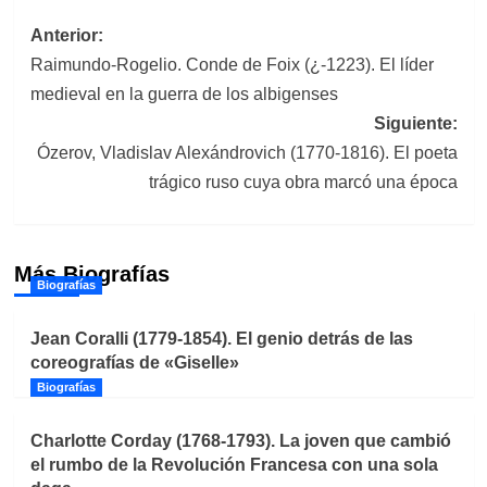
Navegación
Anterior:
Raimundo-Rogelio. Conde de Foix (¿-1223). El líder
de
medieval en la guerra de los albigenses
entradas
Siguiente:
Ózerov, Vladislav Alexándrovich (1770-1816). El poeta
trágico ruso cuya obra marcó una época
Más Biografías
Biografías
Jean Coralli (1779-1854). El genio detrás de las
coreografías de «Giselle»
Biografías
Charlotte Corday (1768-1793). La joven que cambió
el rumbo de la Revolución Francesa con una sola