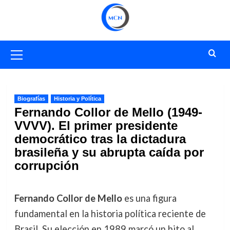
Saltar
al
contenido
Menú
primario
Biografías
Historia y Política
Fernando Collor de Mello (1949-
VVVV). El primer presidente
democrático tras la dictadura
brasileña y su abrupta caída por
corrupción
Fernando Collor de Mello
es una figura
fundamental en la historia política reciente de
Brasil. Su elección en 1989 marcó un hito al