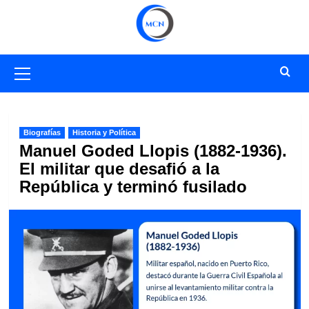
Saltar
al
contenido
Menú
primario
Biografías
Historia y Política
Manuel Goded Llopis (1882-1936).
El militar que desafió a la
República y terminó fusilado