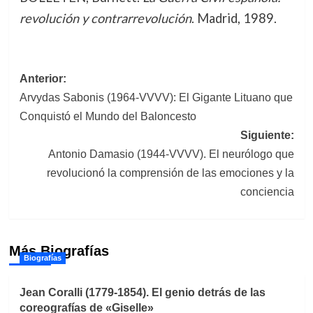
revolución y contrarrevolución
. Madrid, 1989.
Navegación
Anterior:
Arvydas Sabonis (1964-VVVV): El Gigante Lituano que
de
Conquistó el Mundo del Baloncesto
entradas
Siguiente:
Antonio Damasio (1944-VVVV). El neurólogo que
revolucionó la comprensión de las emociones y la
conciencia
Más Biografías
Biografías
Jean Coralli (1779-1854). El genio detrás de las
coreografías de «Giselle»