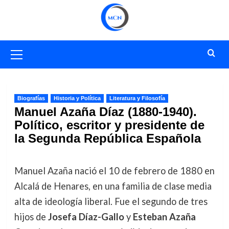
Saltar
al
contenido
Menú
primario
Biografías
Historia y Política
Literatura y Filosofía
Manuel Azaña Díaz (1880-1940).
Político, escritor y presidente de
la Segunda República Española
Manuel Azaña nació el 10 de febrero de 1880 en
Alcalá de Henares, en una familia de clase media
alta de ideología liberal. Fue el segundo de tres
hijos de
Josefa Díaz-Gallo
y
Esteban Azaña