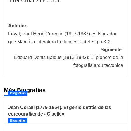
intelectual en Europa.
Navegación
Anterior:
Fèval, Paul Henri Corentin (1817-1887): El Narrador
de
que Marcó la Literatura Folletinesca del Siglo XIX
entradas
Siguiente:
Edouard-Denis Baldus (1813-1882): El pionero de la
fotografía arquitectónica
Más Biografías
Biografías
Jean Coralli (1779-1854). El genio detrás de las
coreografías de «Giselle»
Biografías