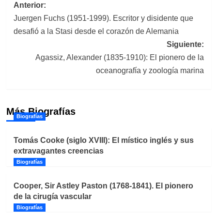
Navegación
Anterior:
Juergen Fuchs (1951-1999). Escritor y disidente que
de
desafió a la Stasi desde el corazón de Alemania
entradas
Siguiente:
Agassiz, Alexander (1835-1910): El pionero de la
oceanografía y zoología marina
Más Biografías
Biografías
Tomás Cooke (siglo XVIII): El místico inglés y sus
extravagantes creencias
Biografías
Cooper, Sir Astley Paston (1768-1841). El pionero
de la cirugía vascular
Biografías