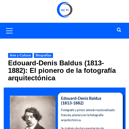
Saltar
al
contenido
Menú
primario
Arte y Cultura
Biografías
Edouard-Denis Baldus (1813-
1882): El pionero de la fotografía
arquitectónica