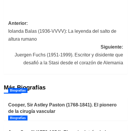
Navegación
Anterior:
Iolanda Balas (1936-VVVV): La leyenda del salto de
de
altura rumano
entradas
Siguiente:
Juergen Fuchs (1951-1999). Escritor y disidente que
desafió a la Stasi desde el corazón de Alemania
Más Biografías
Biografías
Cooper, Sir Astley Paston (1768-1841). El pionero
de la cirugía vascular
Biografías