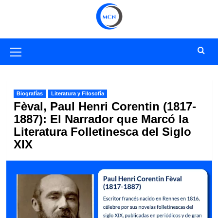
Saltar
al
contenido
Menú
primario
Biografías
Literatura y Filosofía
Fèval, Paul Henri Corentin (1817-
1887): El Narrador que Marcó la
Literatura Folletinesca del Siglo
XIX