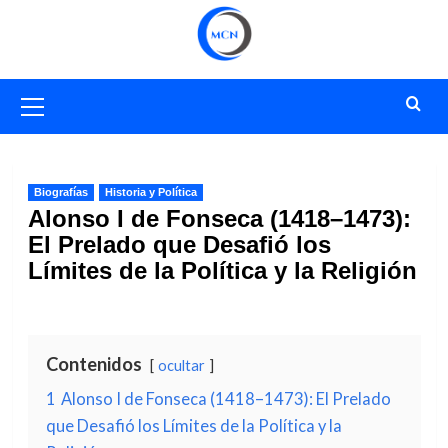
Saltar
al
contenido
Menú
primario
Biografías
Historia y Política
Alonso I de Fonseca (1418–1473):
El Prelado que Desafió los
Límites de la Política y la Religión
Contenidos
ocultar
1
Alonso I de Fonseca (1418–1473): El Prelado
que Desafió los Límites de la Política y la