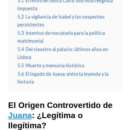
5.1
El retiro en Santa Clara: una vida religiosa
impuesta
5.2
La vigilancia de Isabel y las sospechas
persistentes
5.3
Intentos de rescatarla para la política
matrimonial
5.4
Del claustro al palacio: últimos años en
Lisboa
5.5
Muerte y memoria histórica
5.6
El legado de Juana: entre la leyenda y la
historia
El Origen Controvertido de
Juana
: ¿Legítima o
Ilegítima?