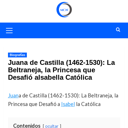
Saltar
al
contenido
Menú
primario
Biografías
Juana de Castilla (1462-1530): La
Beltraneja, la Princesa que
Desafió aIsabella Católica
Juan
a de Castilla (1462-1530): La Beltraneja, la
Princesa que Desafió a
Isabel
la Católica
Contenidos
ocultar