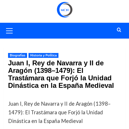
Saltar
al
contenido
Menú
primario
Biografías
Historia y Política
Juan I, Rey de Navarra y II de
Aragón (1398–1479): El
Trastámara que Forjó la Unidad
Dinástica en la España Medieval
Juan I, Rey de Navarra y II de Aragón (1398–
1479): El Trastámara que Forjó la Unidad
Dinástica en la España Medieval