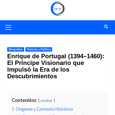
Saltar
al
contenido
Menú
primario
Biografías
Historia y Política
Enrique de Portugal (1394–1460):
El Príncipe Visionario que
Impulsó la Era de los
Descubrimientos
Contenidos
ocultar
1
Orígenes y Contexto Histórico