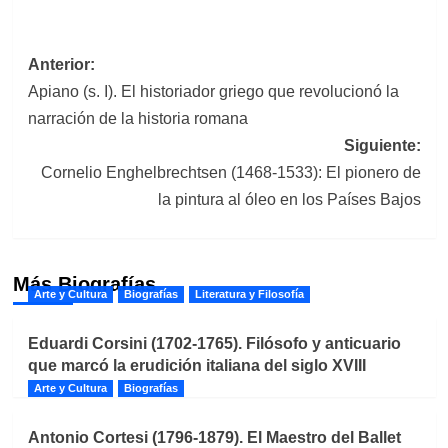
Navegación
Anterior:
Apiano (s. I). El historiador griego que revolucionó la
de
narración de la historia romana
entradas
Siguiente:
Cornelio Enghelbrechtsen (1468-1533): El pionero de
la pintura al óleo en los Países Bajos
Más Biografías
Arte y Cultura
Biografías
Literatura y Filosofía
Eduardi Corsini (1702-1765). Filósofo y anticuario
que marcó la erudición italiana del siglo XVIII
Arte y Cultura
Biografías
Antonio Cortesi (1796-1879). El Maestro del Ballet