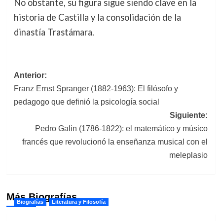
No obstante, su figura sigue siendo clave en la
historia de Castilla y la consolidación de la
dinastía Trastámara.
Navegación
Anterior:
Franz Ernst Spranger (1882-1963): El filósofo y
de
pedagogo que definió la psicología social
entradas
Siguiente:
Pedro Galin (1786-1822): el matemático y músico
francés que revolucionó la enseñanza musical con el
meleplasio
Más Biografías
Biografías
Literatura y Filosofía