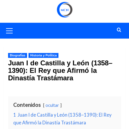
Saltar
al
contenido
Menú
primario
Biografías
Historia y Política
Juan I de Castilla y León (1358–
1390): El Rey que Afirmó la
Dinastía Trastámara
Contenidos
ocultar
1
Juan I de Castilla y León (1358–1390): El Rey
que Afirmó la Dinastía Trastámara