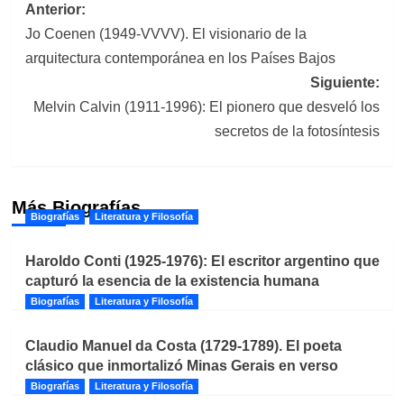
Navegación
Anterior:
Jo Coenen (1949-VVVV). El visionario de la
de
arquitectura contemporánea en los Países Bajos
entradas
Siguiente:
Melvin Calvin (1911-1996): El pionero que desveló los
secretos de la fotosíntesis
Más Biografías
Biografías
Literatura y Filosofía
Haroldo Conti (1925-1976): El escritor argentino que
capturó la esencia de la existencia humana
Biografías
Literatura y Filosofía
Claudio Manuel da Costa (1729-1789). El poeta
clásico que inmortalizó Minas Gerais en verso
Biografías
Literatura y Filosofía