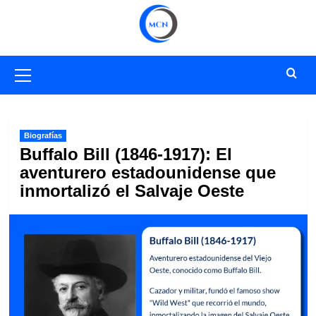
Saltar
al
contenido
Menú
primario
Biografías
Buffalo Bill (1846-1917): El
aventurero estadounidense que
inmortalizó el Salvaje Oeste