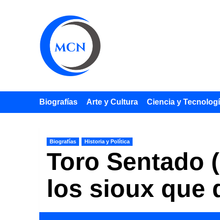
Saltar
al
contenido
Biografías
Arte y Cultura
Ciencia y Tecnolog
Biografías
Historia y Política
Toro Sentado (
los sioux que 