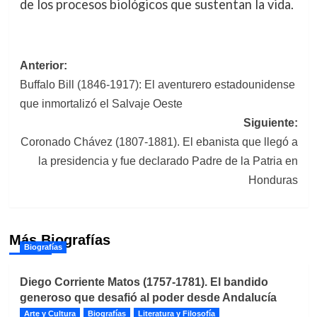
de los procesos biológicos que sustentan la vida.
Navegación
Anterior:
Buffalo Bill (1846-1917): El aventurero estadounidense
de
que inmortalizó el Salvaje Oeste
entradas
Siguiente:
Coronado Chávez (1807-1881). El ebanista que llegó a
la presidencia y fue declarado Padre de la Patria en
Honduras
Más Biografías
Biografías
Diego Corriente Matos (1757-1781). El bandido
generoso que desafió al poder desde Andalucía
Arte y Cultura
Biografías
Literatura y Filosofía