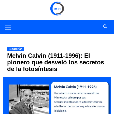
Saltar
al
contenido
Menú
primario
Biografías
Melvin Calvin (1911-1996): El
pionero que desveló los secretos
de la fotosíntesis