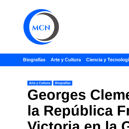
Saltar
al
contenido
Biografías
Arte y Cultura
Ciencia y Tecnolog
Arte y Cultura
Biografías
Georges Cleme
la República F
Victoria en la