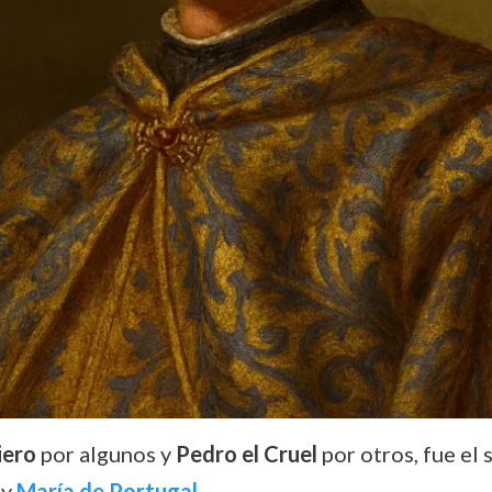
iero
por algunos y
Pedro el Cruel
por otros, fue el 
y
María de Portugal
,