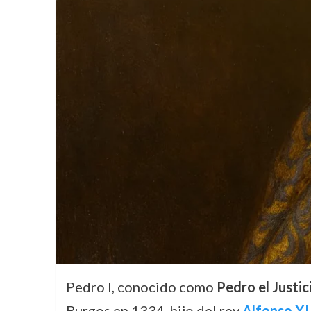
Pedro I, conocido como
Pedro el Justic
Burgos en 1334, hijo del rey
Alfonso XI