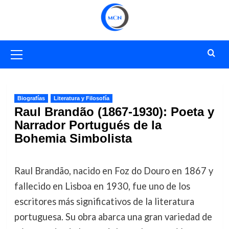
Saltar
al
contenido
Menú
primario
Biografías
Literatura y Filosofía
Raul Brandão (1867-1930): Poeta y
Narrador Portugués de la
Bohemia Simbolista
Raul Brandão, nacido en Foz do Douro en 1867 y
fallecido en Lisboa en 1930, fue uno de los
escritores más significativos de la literatura
portuguesa. Su obra abarca una gran variedad de