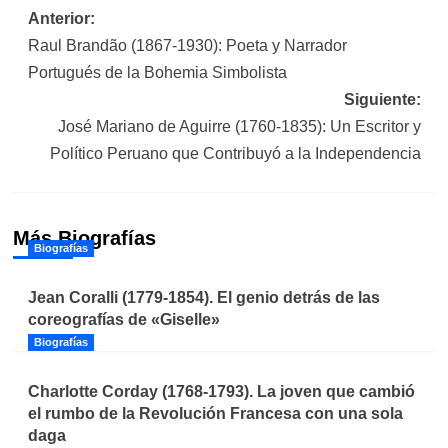
Navegación
Anterior:
Raul Brandão (1867-1930): Poeta y Narrador
de
Portugués de la Bohemia Simbolista
entradas
Siguiente:
José Mariano de Aguirre (1760-1835): Un Escritor y
Político Peruano que Contribuyó a la Independencia
Más Biografías
Biografías
Jean Coralli (1779-1854). El genio detrás de las
coreografías de «Giselle»
Biografías
Charlotte Corday (1768-1793). La joven que cambió
el rumbo de la Revolución Francesa con una sola
daga