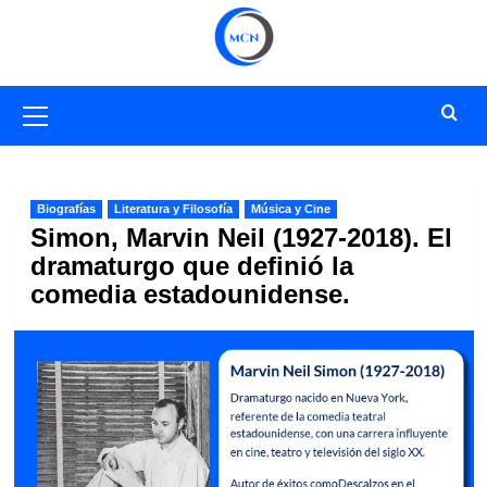
Saltar
al
contenido
Menú
primario
Biografías
Literatura y Filosofía
Música y Cine
Simon, Marvin Neil (1927-2018). El
dramaturgo que definió la
comedia estadounidense.