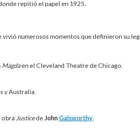
onde repitió el papel en 1925.
e vivió numerosos momentos que definieron su legad
a
Magda
en el Cleveland Theatre de Chicago.
s y Australia.
a obra
Justice
de
John
Galsworthy
.