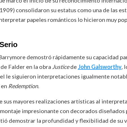
e marcó el inicio de su reconocimiento internaci
1909) consolidaron su estatus como una de las est
interpretar papeles románticos lo hicieron muy po
 Serio
Barrymore demostró rápidamente su capacidad para
 de Falder en la obra
Justice
de
John Galsworthy
, 
el le siguieron interpretaciones igualmente notabl
r en
Redemption
.
sus mayores realizaciones artísticas al interpret
n montaje impresionante con decorados diseñados 
ió demostrar la profundidad y flexibilidad de su 