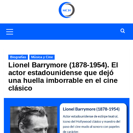
Saltar
al
contenido
Menú
primario
Biografías
Música y Cine
Lionel Barrymore (1878-1954). El
actor estadounidense que dejó
una huella imborrable en el cine
clásico