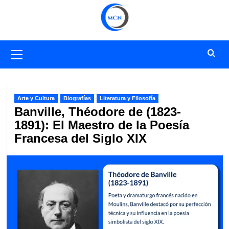
Saltar
al
contenido
Menú
primario
Arte y Cultura
Biografías
Literatura y Filosofía
Banville, Théodore de (1823-
1891): El Maestro de la Poesía
Francesa del Siglo XIX