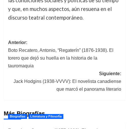
las condiciones sociales y políticas de su tiempo
y que, en muchos aspectos, aún resuena en el
discurso teatral contemporáneo.
Navegación
Anterior:
Boto Recatero, Antonio, “Regaterín” (1876-1938). El
de
torero que dejó su huella en la historia de la
entradas
tauromaquia
Siguiente:
Jack Hodgins (1938-VVVV): El novelista canadiense
que marcó el panorama literario
Más Biografías
Biografías
Literatura y Filosofía