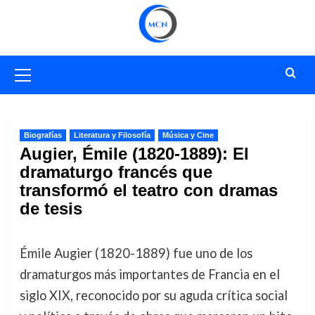
Saltar
al
contenido
Menú
primario
Biografías
Literatura y Filosofía
Música y Cine
Augier, Émile (1820-1889): El
dramaturgo francés que
transformó el teatro con dramas
de tesis
Émile Augier (1820-1889) fue uno de los
dramaturgos más importantes de Francia en el
siglo XIX, reconocido por su aguda crítica social