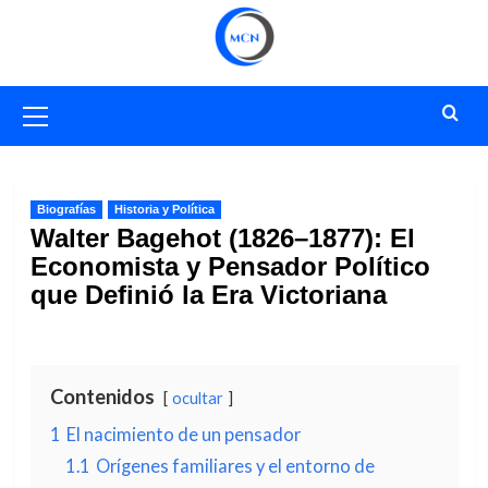
Saltar
al
contenido
Menú
primario
Biografías
Historia y Política
Walter Bagehot (1826–1877): El
Economista y Pensador Político
que Definió la Era Victoriana
Contenidos
ocultar
1
El nacimiento de un pensador
1.1
Orígenes familiares y el entorno de