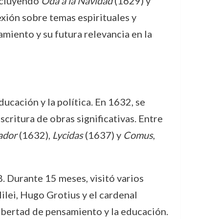
incluyendo
Oda a la Navidad
(1629) y
exión sobre temas espirituales y
miento y su futura relevancia en la
ucación y la política. En 1632, se
scritura de obras significativas. Entre
ador
(1632),
Lycidas
(1637) y
Comus
,
. Durante 15 meses, visitó varios
ilei, Hugo Grotius y el cardenal
libertad de pensamiento y la educación.