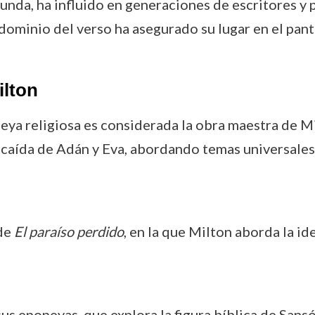
unda, ha influido en generaciones de escritores y p
dominio del verso ha asegurado su lugar en el pant
ilton
peya religiosa es considerada la obra maestra de Mi
 caída de Adán y Eva, abordando temas universales 
 de
El paraíso perdido
, en la que Milton aborda la id
sus epopeyas, que explora la figura bíblica de Sansón