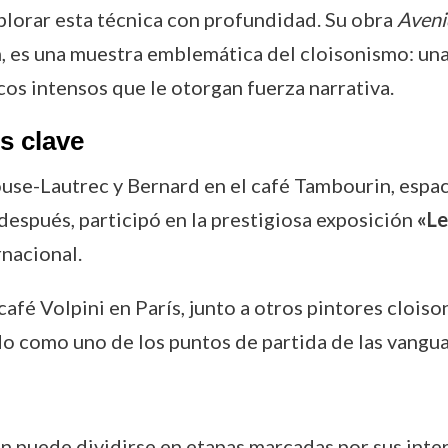
plorar esta técnica con profundidad. Su obra
Avenid
es una muestra emblemática del cloisonismo: una 
os intensos que le otorgan fuerza narrativa.
s clave
se-Lautrec y Bernard en el café Tambourin, espacio
espués, participó en la prestigiosa exposición
«Le
rnacional.
café Volpini en París, junto a otros pintores clois
o como uno de los puntos de partida de las vangua
in puede dividirse en etapas marcadas por sus inter