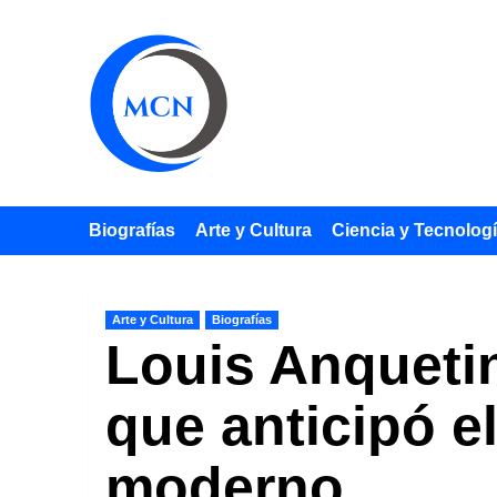
Saltar
al
contenido
Biografías
Arte y Cultura
Ciencia y Tecnolog
Arte y Cultura
Biografías
Louis Anquetin
que anticipó e
moderno