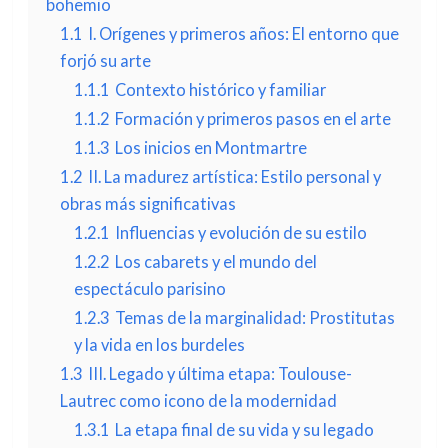
bohemio
1.1
I. Orígenes y primeros años: El entorno que
forjó su arte
1.1.1
Contexto histórico y familiar
1.1.2
Formación y primeros pasos en el arte
1.1.3
Los inicios en Montmartre
1.2
II. La madurez artística: Estilo personal y
obras más significativas
1.2.1
Influencias y evolución de su estilo
1.2.2
Los cabarets y el mundo del
espectáculo parisino
1.2.3
Temas de la marginalidad: Prostitutas
y la vida en los burdeles
1.3
III. Legado y última etapa: Toulouse-
Lautrec como icono de la modernidad
1.3.1
La etapa final de su vida y su legado