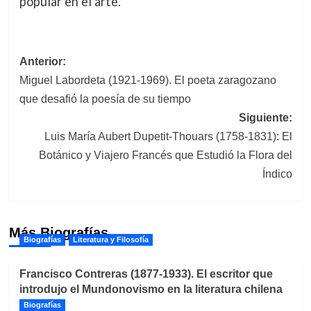
popular en el arte.
Navegación
Anterior:
Miguel Labordeta (1921-1969). El poeta zaragozano
de
que desafió la poesía de su tiempo
entradas
Siguiente:
Luis María Aubert Dupetit-Thouars (1758-1831): El
Botánico y Viajero Francés que Estudió la Flora del
Índico
Más Biografías
Biografías
Literatura y Filosofía
Francisco Contreras (1877-1933). El escritor que
introdujo el Mundonovismo en la literatura chilena
Biografías